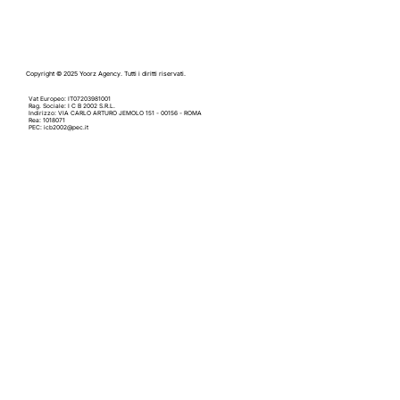
Copyright © 2025 Yoorz Agency. Tutti i diritti riservati.
Vat Europeo: IT07203981001
Rag. Sociale: I C B 2002 S.R.L.
Indirizzo: VIA CARLO ARTURO JEMOLO 151 - 00156 - ROMA
Rea: 1018071
PEC:
icb2002@pec.it