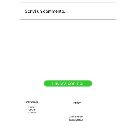
Scrivi un commento...
Conto Termico 2.0 (Per Pompe di
Calore, Solare Termico e Biomassa)
Lavora con noi
Link Veloci
Policy
Home
Servizi
Contatti
Cookie Policy
Privacy Policy