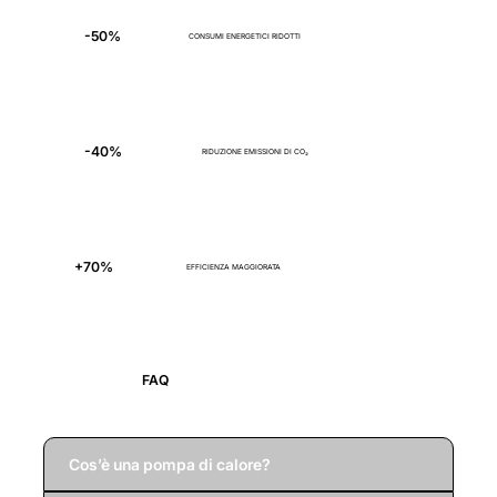
-50%
CONSUMI ENERGETICI RIDOTTI
-40%
RIDUZIONE EMISSIONI DI CO₂
+70%
EFFICIENZA MAGGIORATA
FAQ
Cos’è una pompa di calore?