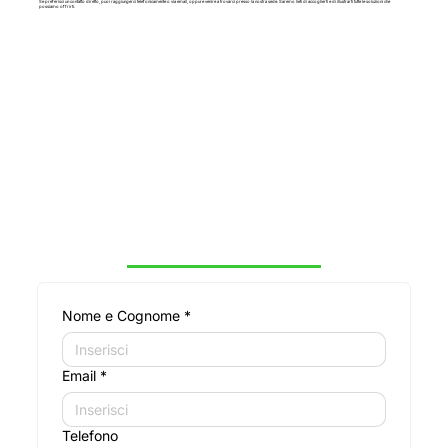
Se preferisci un contatto diretto, puoi raggiungerci telefonicamente o via email, oppure venire a trovarci presso la nostra sede. Saremo lieti di accoglierti e di illustrarti tutte le soluzioni che
possiamo offrirti.
Nome e Cognome
*
Email
*
Telefono