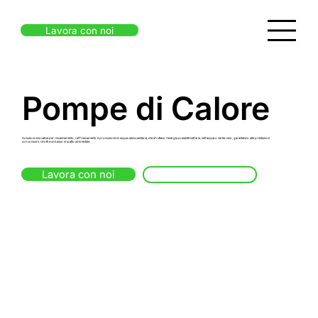
Lavora con noi
Pompe di Calore
Soluzioni innovative per riscaldamento, raffrescamento e produzione di acqua calda sanitaria, che sfruttano l’energia presente nell’aria, nell’acqua o nel terreno, garantendo alte prestazioni
con consumi ridotti e un basso impatto ambientale.
Lavora con noi
Contattaci