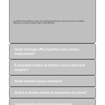
Un sistema che trasferisce calore da una fonte naturale (aria, acqua, terreno) per riscaldare,
raffrescare e produrre acqua calda in modo efficiente.
Quali vantaggi offre rispetto a una caldaia
tradizionale?
È possibile isolare un edificio senza interventi
invasivi?
Quali incentivi posso ottenere?
Qual è la durata media di una pompa di calore?
Le pompe di calore funzionano anche