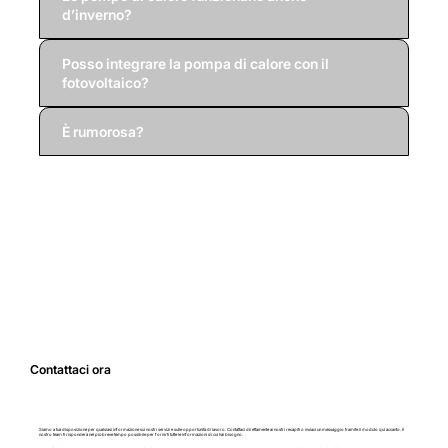
d’inverno?
Posso integrare la pompa di calore con il
fotovoltaico?
È rumorosa?
Contattaci ora
Siamo a tua disposizione per qualsiasi informazione sui nostri servizi e sulle opportunità di lavoro. Contattaci direttamente ai nostri recapiti o inviaci un messaggio tramite il modulo qui accanto. Il
nostro team ti risponderà nel più breve tempo possibile per fornirti tutte le informazioni di cui hai bisogno.